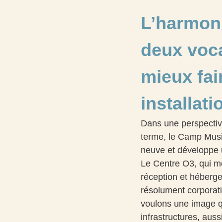
L’harmon
deux voc
mieux fai
installati
Dans une perspecti
terme, le Camp Music
neuve et développe 
Le Centre O3, qui me
réception et héberge
résolument corporat
voulons une image qu
infrastructures, auss